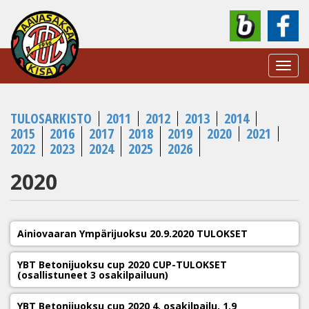
Toggl
navig
TULOSARKISTO
2011
2012
2013
2014
2015
2016
2017
2018
2019
2020
2021
2022
2023
2024
2025
2026
2020
Ainiovaaran Ympärijuoksu 20.9.2020 TULOKSET
YBT Betonijuoksu cup 2020 CUP-TULOKSET
(osallistuneet 3 osakilpailuun)
YBT Betonijuoksu cup 2020 4. osakilpailu, 1.9