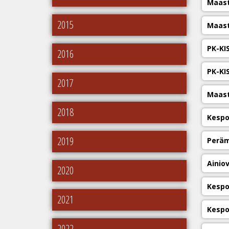
Maasto
2015
Maasto
PK-KI
2016
PK-KI
2017
Maasto
2018
Kespo
2019
Peräm
Ainio
2020
Kespo
2021
Kespo
2022