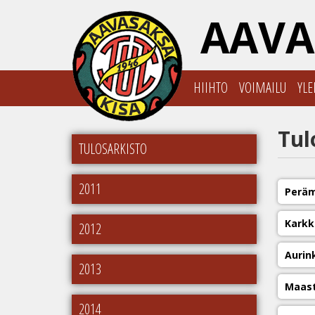
AAVA
HIIHTO
VOIMAILU
YLE
Tul
TULOSARKISTO
2011
Peräm
Karkk
2012
Aurin
2013
Maast
2014