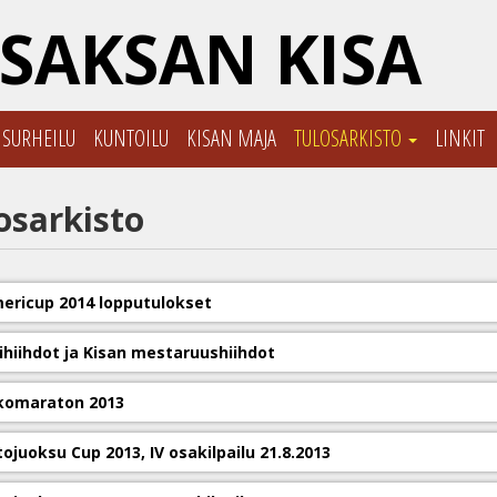
SAKSAN KISA
ISURHEILU
KUNTOILU
KISAN MAJA
TULOSARKISTO
LINKIT
osarkisto
ericup 2014 lopputulokset
ihiihdot ja Kisan mestaruushiihdot
komaraton 2013
ojuoksu Cup 2013, IV osakilpailu 21.8.2013