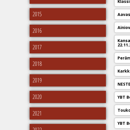
Klassi
2015
Aavas
Ainio
2016
Kansa
22.11.
2017
Peräm
2018
Karkki
2019
NESTE
2020
YBT B
Touko
2021
YBT B
2022