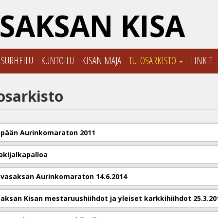
SAKSAN KISA
ISURHEILU
KUNTOILU
KISAN MAJA
TULOSARKISTO
LINKIT
osarkisto
pään Aurinkomaraton 2011
akijalkapalloa
Aavasaksan Aurinkomaraton 14.6.2014
aksan Kisan mestaruushiihdot ja yleiset karkkihiihdot 25.3.20