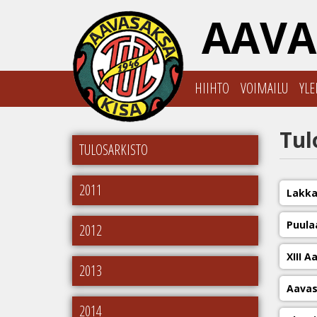
AAVA
HIIHTO
VOIMAILU
YLE
Tul
TULOSARKISTO
2011
Lakka
Puula
2012
XIII 
2013
Aavas
2014