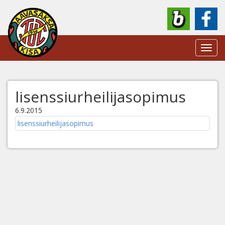
Toggl
navig
lisenssiurheilijasopimus
6.9.2015
lisenssiurheilijasopimus