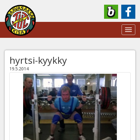
Toggl
navig
hyrtsi-kyykky
19.5.2014