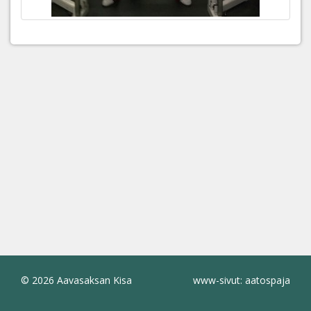
© 2026 Aavasaksan Kisa
www-sivut: aatospaja