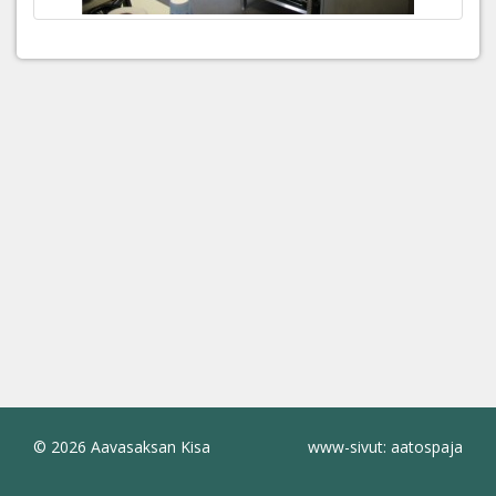
© 2026 Aavasaksan Kisa
www-sivut: aatospaja