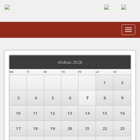
Toggl
navig
elokuu 2026
MA
TI
KE
TO
PE
LA
SU
1
2
3
4
5
6
7
8
9
10
11
12
13
14
15
16
17
18
19
20
21
22
23