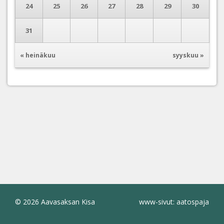
24
25
26
27
28
29
30
31
« heinäkuu
syyskuu »
© 2026 Aavasaksan Kisa
www-sivut: aatospaja