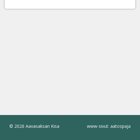
© 2026 Aavasaksan Kisa
www-sivut: aatospaja