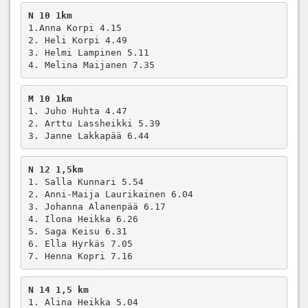
N 10 1km
1.Anna Korpi 4.15

2. Heli Korpi 4.49

3. Helmi Lampinen 5.11

4. Melina Maijanen 7.35
M 10 1km
1. Juho Huhta 4.47

2. Arttu Lassheikki 5.39

3. Janne Lakkapää 6.44
N 12 1,5km
1. Salla Kunnari 5.54

2. Anni-Maija Laurikainen 6.04

3. Johanna Alanenpää 6.17

4. Ilona Heikka 6.26

5. Saga Keisu 6.31

6. Ella Hyrkäs 7.05

7. Henna Kopri 7.16
N 14 1,5 km
1. Alina Heikka 5.04
