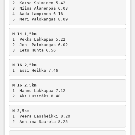
2. Kaisa Salminen 5.42

3. Niina Alanenpää 6.03

4. Aada Lampinen 6.16

5. Meri Palokangas 8.09
M 14 1,5km
1. Pekka Lakkapää 5.22

2. Joni Palokangas 6.02

3. Eetu Huhta 6.56
N 16 2,5km
1. Essi Heikka 7.46
M 16 2,5km
1. Hannu Lakkapää 7.12

2. Aki Uusimäki 8.48
N 2,5km
1. Veera Lassheikki 8.20

2. Anniina Saarela 8.25