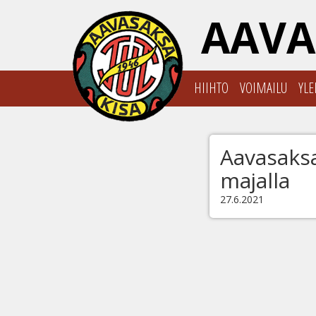
AAVA
HIIHTO
VOIMAILU
YLE
Aavasaksa
majalla
27.6.2021