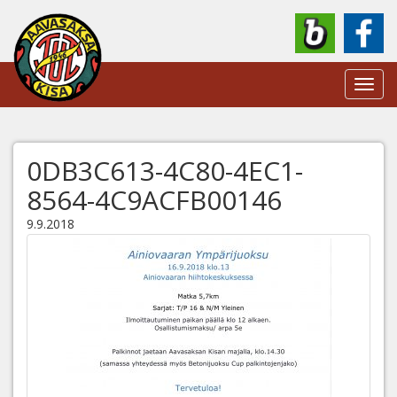
Toggl
navig
0DB3C613-4C80-4EC1-
8564-4C9ACFB00146
9.9.2018