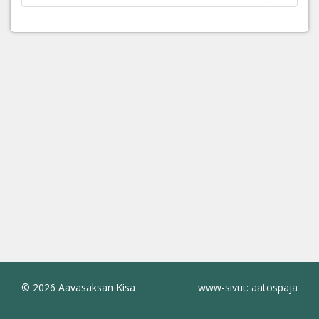
© 2026 Aavasaksan Kisa
www-sivut: aatospaja