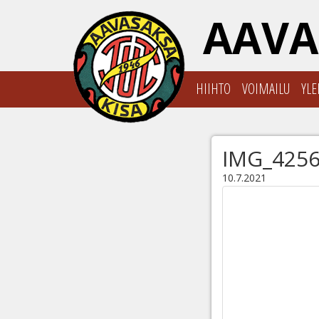
AAVA
HIIHTO
VOIMAILU
YLE
IMG_425
10.7.2021