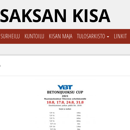
SAKSAN KISA
ISURHEILU
KUNTOILU
KISAN MAJA
TULOSARKISTO
LINKIT
6