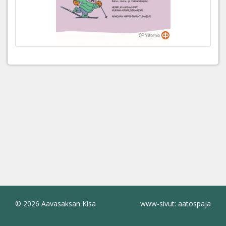
© 2026 Aavasaksan Kisa
www-sivut: aatospaja