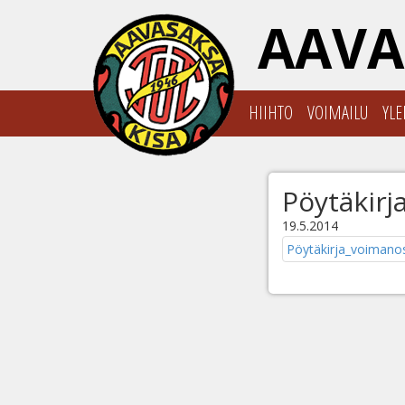
AAVA
HIIHTO
VOIMAILU
YLE
Pöytäkir
19.5.2014
Pöytäkirja_voimano