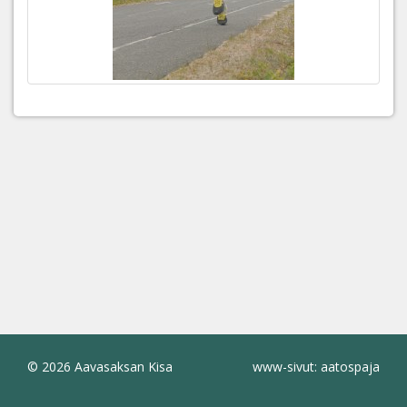
© 2026 Aavasaksan Kisa
www-sivut: aatospaja