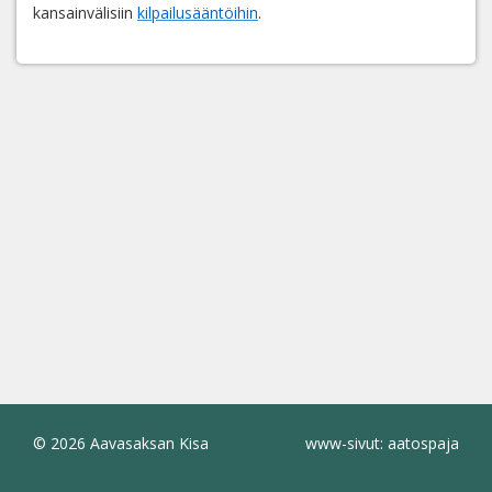
kansainvälisiin
kilpailusääntöihin
.
© 2026 Aavasaksan Kisa
www-sivut: aatospaja