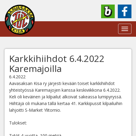
Toggl
navig
Karkkihiihdot 6.4.2022
Karemajoilla
6.4.2022
Aavasaksan Kisa ry järjesti kevään toiset karkkihiihdot
yhteistyössä Karemajojen kanssa keskiviikkona 6.4.2022.
Keli oli keväinen ja kilpailut alkoivat sakeassa lumipyryssä.
Hiihtäjä oli mukana tällä kertaa 41. Karkkipussit kilpailuihin
lahjoitti S-Market Ylitornio.
Tulokset:
Tytöt 4-vuotta, 100 metriä