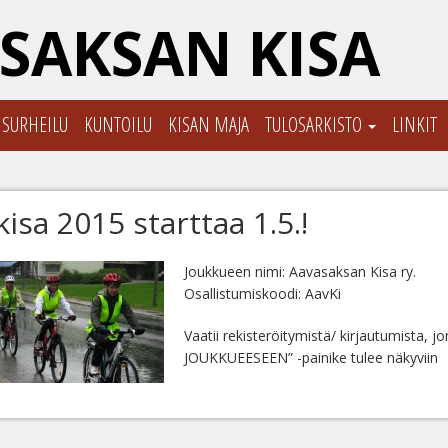
SAKSAN KISA
ISURHEILU
KUNTOILU
KISAN MAJA
TULOSARKISTO
LINKIT
isa 2015 starttaa 1.5.!
Joukkueen nimi: Aavasaksan Kisa ry.
Osallistumiskoodi: AavKi
Vaatii rekisteröitymistä/ kirjautumista, j
JOUKKUEESEEN” -painike tulee näkyviin