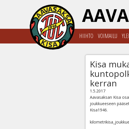
AAVA
HIIHTO
VOIMAILU
YLE
Kisa muka
kuntopol
kerran
1.5.2017
Aavasaksan Kisa osal
joukkueeseen pääset
Kisa1946.
kilometrikisa_joukkue