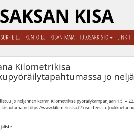
SAKSAN KISA
ISURHEILU
KUNTOILU
KISAN MAJA
TULOSARKISTO
LINKIT
na Kilometrikisa
kupyöräilytapahtumassa jo nelj
listuu jo neljännen kerran Kilometrikisa pyöräilykampanjaan 1.5. – 22
 kirjautumaan https://www.kilometrikisa.fi/ osoitteessa. Joukkuetu
juliste