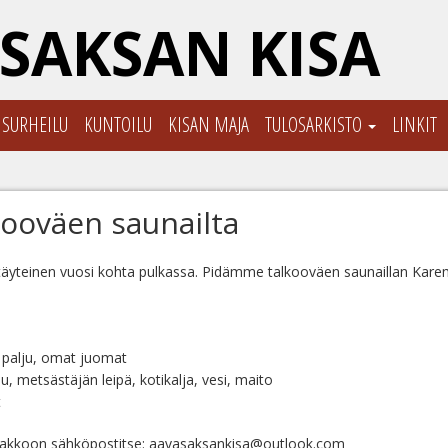
SAKSAN KISA
ISURHEILU
KUNTOILU
KISAN MAJA
TULOSARKISTO
LINKIT
kooväen saunailta
täyteinen vuosi kohta pulkassa. Pidämme talkooväen saunaillan Karem
 palju, omat juomat
u, metsästäjän leipä, kotikalja, vesi, maito
t
nakkoon sähköpostitse: aavasaksankisa@outlook.com