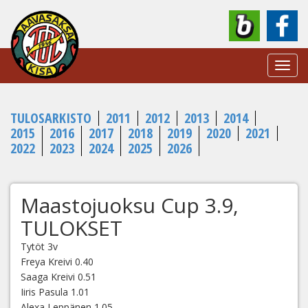
Toggl
navig
TULOSARKISTO
2011
2012
2013
2014
2015
2016
2017
2018
2019
2020
2021
2022
2023
2024
2025
2026
Maastojuoksu Cup 3.9,
TULOKSET
Tytöt 3v
Freya Kreivi 0.40
Saaga Kreivi 0.51
Iiris Pasula 1.01
Alexa Leppänen 1.05