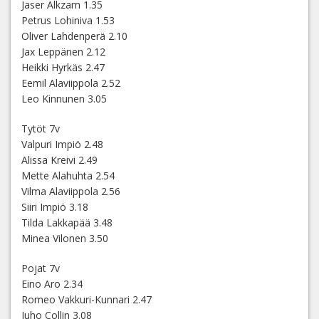
Jaser Alkzam 1.35
Petrus Lohiniva 1.53
Oliver Lahdenperä 2.10
Jax Leppänen 2.12
Heikki Hyrkäs 2.47
Eemil Alaviippola 2.52
Leo Kinnunen 3.05
Tytöt 7v
Valpuri Impiö 2.48
Alissa Kreivi 2.49
Mette Alahuhta 2.54
Vilma Alaviippola 2.56
Siiri Impiö 3.18
Tilda Lakkapää 3.48
Minea Vilonen 3.50
Pojat 7v
Eino Aro 2.34
Romeo Vakkuri-Kunnari 2.47
Juho Collin 3.08