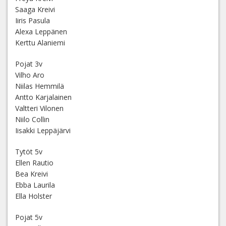
Saaga Kreivi
Iiris Pasula
Alexa Leppänen
Kerttu Alaniemi
Pojat 3v
Vilho Aro
Niilas Hemmilä
Antto Karjalainen
Valtteri Vilonen
Niilo Collin
Iisakki Leppäjärvi
Tytöt 5v
Ellen Rautio
Bea Kreivi
Ebba Laurila
Ella Holster
Pojat 5v