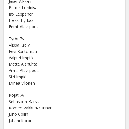
Jaser Alkzam
Petrus Lohiniva
Jax Leppänen
Heikki Hyrkäs
Eemil Alaviippola
Tytöt 7v
Alissa Kreivi
Eevi Kantomaa
Valpuri Impiö
Mette Alahuhta
Vilma Alaviippola
Siiri Impiö
Minea Vilonen
Pojat 7v
Sebastion Barsk
Romeo Vakkuri-Kunnari
Juho Collin
Juhani Korpi