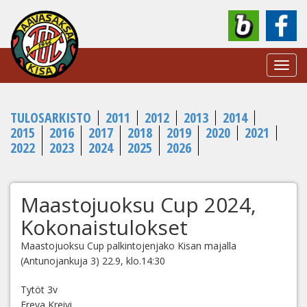
Toggl
navig
TULOSARKISTO
2011
2012
2013
2014
2015
2016
2017
2018
2019
2020
2021
2022
2023
2024
2025
2026
Maastojuoksu Cup 2024,
Kokonaistulokset
Maastojuoksu Cup palkintojenjako Kisan majalla
(Antunojankuja 3) 22.9, klo.14:30
Tytöt 3v
Freya Kreivi