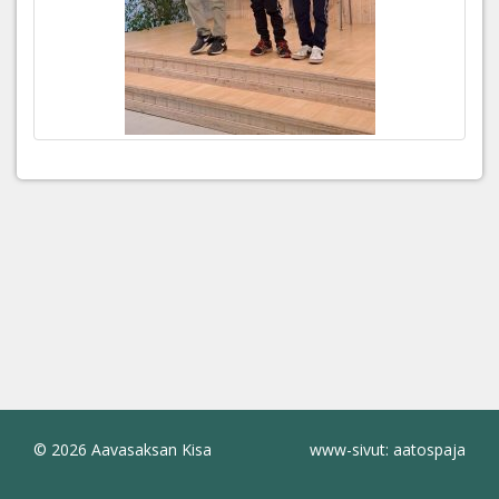
© 2026 Aavasaksan Kisa
www-sivut: aatospaja