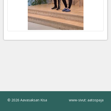
© 2026 Aavasaksan Kisa
www-sivut: aatospaja