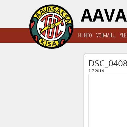
AAVA
HIIHTO
VOIMAILU
YLE
DSC_040
1.7.2014