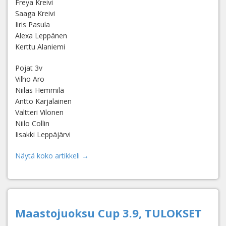
Freya Kreivi
Saaga Kreivi
Iiris Pasula
Alexa Leppänen
Kerttu Alaniemi
Pojat 3v
Vilho Aro
Niilas Hemmilä
Antto Karjalainen
Valtteri Vilonen
Niilo Collin
Iisakki Leppäjärvi
Näytä koko artikkeli →
Maastojuoksu Cup 3.9, TULOKSET