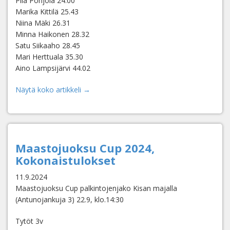
Piia Pohjola 24.00
Marika Kittilä 25.43
Niina Mäki 26.31
Minna Haikonen 28.32
Satu Siikaaho 28.45
Mari Herttuala 35.30
Aino Lampsijärvi 44.02
Näytä koko artikkeli →
Maastojuoksu Cup 2024,
Kokonaistulokset
11.9.2024
Maastojuoksu Cup palkintojenjako Kisan majalla
(Antunojankuja 3) 22.9, klo.14:30
Tytöt 3v