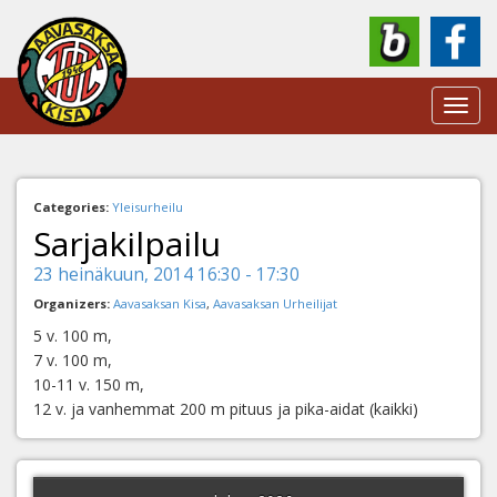
Toggl
navig
Categories:
Yleisurheilu
Sarjakilpailu
23 heinäkuun, 2014 16:30 - 17:30
Organizers:
Aavasaksan Kisa
,
Aavasaksan Urheilijat
5 v. 100 m,
7 v. 100 m,
10-11 v. 150 m,
12 v. ja vanhemmat 200 m pituus ja pika-aidat (kaikki)